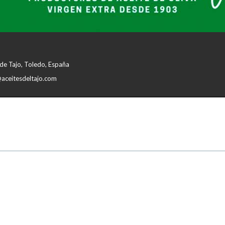
de Tajo, Toledo, España
aceitesdeltajo.com