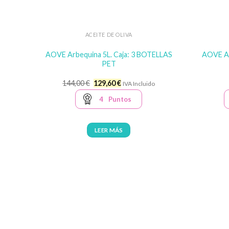
ACEITE DE OLIVA
AOVE Arbequina 5L. Caja: 3 BOTELLAS
AOVE Ar
PET
El
El
144,00
€
129,60
€
IVA Incluido
precio
precio
original
actual
4
Puntos
era:
es:
144,00 €.
129,60 €.
LEER MÁS