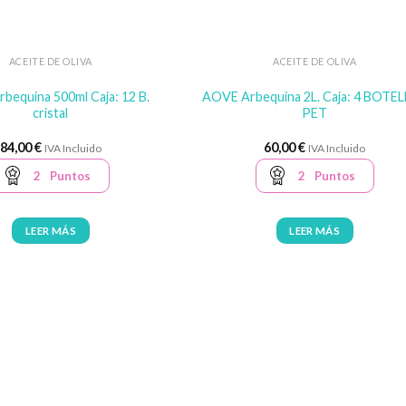
ACEITE DE OLIVA
ACEITE DE OLIVA
bequina 500ml Caja: 12 B.
AOVE Arbequina 2L. Caja: 4 BOTE
cristal
PET
84,00
€
60,00
€
IVA Incluido
IVA Incluido
2
Puntos
2
Puntos
LEER MÁS
LEER MÁS