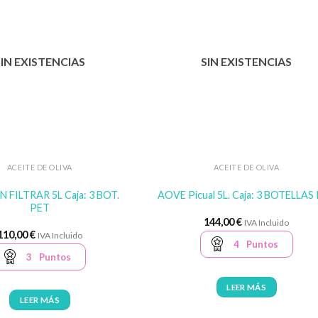
SIN EXISTENCIAS
SIN EXISTENCIAS
ACEITE DE OLIVA
ACEITE DE OLIVA
 FILTRAR 5L Caja: 3 BOT.
AOVE Picual 5L. Caja: 3 BOTELLAS
PET
144,00
€
IVA Incluido
110,00
€
IVA Incluido
4
Puntos
3
Puntos
LEER MÁS
LEER MÁS