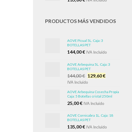
IVA Incluido
PRODUCTOS MÁS VENDIDOS
AOVE Picual 5L. Caja: 3
BOTELLAS PET
144,00
€
IVA Incluido
AOVE Arbequina 5L. Caja: 3
BOTELLAS PET
El
El
144,00
€
129,60
€
precio
precio
IVA Incluido
original
actual
AOVE Arbequina Cosecha Propia
era:
es:
Caja: 5 Botellas cristal 250ml
144,00 €.
129,60 €.
25,00
€
IVA Incluido
AOVE Cornicabra 1L. Caja: 18
BOTELLAS PET
135,00
€
IVA Incluido