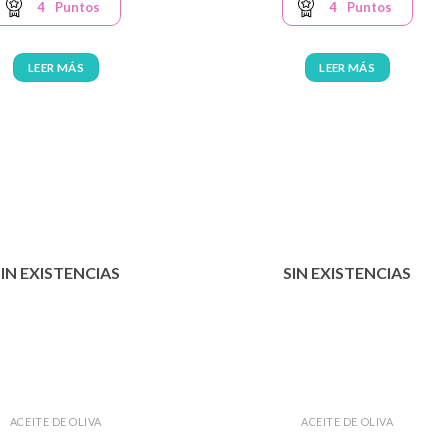
original
actual
4
Puntos
4
Puntos
era:
es:
144,00 €.
129,60 €.
LEER MÁS
LEER MÁS
SIN EXISTENCIAS
SIN EXISTENCIAS
ACEITE DE OLIVA
ACEITE DE OLIVA