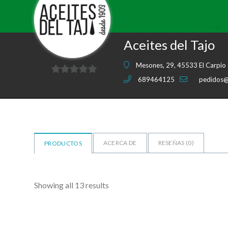
Aceites del Tajo
Mesones, 29, 45533 El Carpio 
689464125
pedidos@
0
de
5
ACERCA DE
RESEÑAS (
0
)
PRODUCTOS
Showing all 13 results