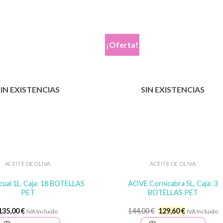
¡Oferta!
SIN EXISTENCIAS
SIN EXISTENCIAS
ACEITE DE OLIVA
ACEITE DE OLIVA
ual 1L. Caja: 18 BOTELLAS
AOVE Cornicabra 5L. Caja: 3
PET
BOTELLAS PET
El
El
135,00
€
144,00
€
129,60
€
IVA Incluido
IVA Incluido
precio
precio