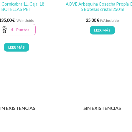
Cornicabra 1L. Caja: 18
AOVE Arbequina Cosecha Propia C
BOTELLAS PET
5 Botellas cristal 250ml
135,00
€
25,00
€
IVA Incluido
IVA Incluido
4
Puntos
LEER MÁS
LEER MÁS
SIN EXISTENCIAS
SIN EXISTENCIAS