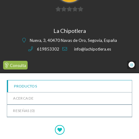
0
de
La Chipotlera
5
Nueva, 3, 40470 Navas de Oro, Segovia, España
619853302
info@lachipotlera.es
Consulta
PRODUCTOS
ACERCA DE
RESEÑAS (
0
)